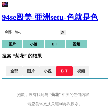
94se殴美-亜洲setu-色就是色
搜
图片
小說
ＢＴ
视频
搜索 “菊花” 的结果
全部
图片
小说
ＢＴ
视频
抱歉，没有找到与 “
菊花
” 相关的任何内容。
请您尝试更换关键词再次搜索。